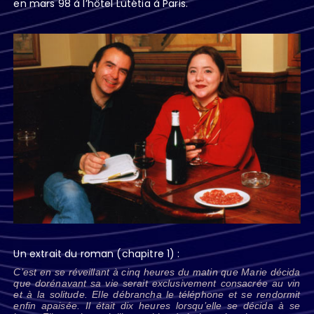
en mars 98 à l’hôtel Lutétia à Paris.
Un extrait du roman (chapitre 1) :
C’est en se réveillant à cinq heures du matin que Marie décida
que dorénavant sa vie serait exclusivement consacrée au vin
et à la solitude. Elle débrancha le téléphone et se rendormit
enfin apaisée. Il était dix heures lorsqu’elle se décida à se