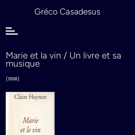
P
Gréco Casadesus
a
s
s
e
r
a
u
Marie et la vin / Un livre et sa
c
musique
o
n
t
(1998)
e
n
u