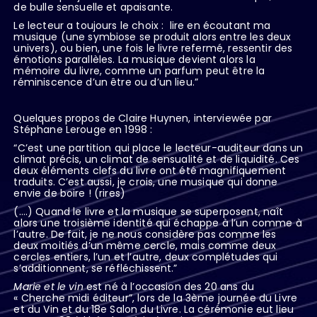
de bulle sensuelle et apaisante.
Le lecteur a toujours le choix :
lire en écoutant ma
musique (une symbiose se produit alors entre les deux
univers), ou bien, une fois le livre refermé, ressentir des
émotions parallèles. La musique devient alors la
mémoire du livre, comme un parfum peut être la
réminiscence d’un être ou d’un lieu.”
Quelques propos de Claire Huynen, interviewée par
Stéphane Lerouge en 1998 :
“C’est une partition qui place le lecteur-auditeur dans un
climat précis, un climat de sensualité et de liquidité. Ces
deux éléments clefs du livre ont été magnifiquement
traduits. C’est aussi, je crois, une musique qui donne
envie de boire ! (rires)
(.…) Quand le livre et la musique se superposent, naît
alors une troisième identité qui échappe à l’un comme à
l’autre. De fait, je ne nous considère pas comme les
deux moitiés d’un même cercle, mais comme deux
cercles entiers, l’un et l’autre, deux complétudes qui
s’additionnent, se réfléchissent.”
Marie et le vin
est né à l’occasion des 20 ans du
« Cherche midi éditeur”, lors de la 3ème journée du Livre
et du Vin et du 18e Salon du Livre. La cérémonie eut lieu