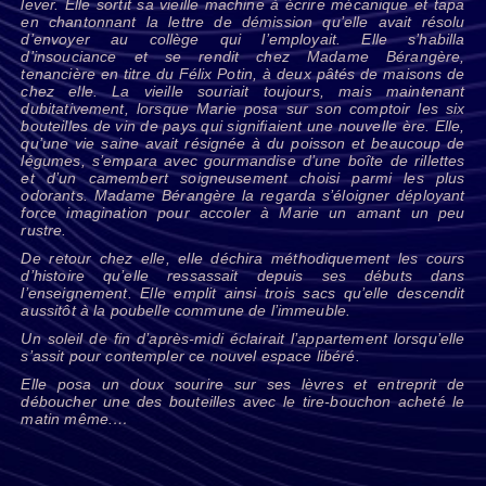
lever. Elle sortit sa vieille machine à écrire mécanique et tapa
en chantonnant la lettre de démission qu’elle avait résolu
d’envoyer au collège qui l’employait. Elle s’habilla
d’insouciance et se rendit chez Madame Bérangère,
tenancière en titre du Félix Potin, à deux pâtés de maisons de
chez elle. La vieille souriait toujours, mais maintenant
dubitativement, lorsque Marie posa sur son comptoir les six
bouteilles de vin de pays qui signifiaient une nouvelle ère. Elle,
qu’une vie saine avait résignée à du poisson et beaucoup de
légumes, s’empara avec gourmandise d’une boîte de rillettes
et d’un camembert soigneusement choisi parmi les plus
odorants. Madame Bérangère la regarda s’éloigner déployant
force imagination pour accoler à Marie un amant un peu
rustre.
De retour chez elle, elle déchira méthodiquement les cours
d’histoire qu’elle ressassait depuis ses débuts dans
l’enseignement. Elle emplit ainsi trois sacs qu’elle descendit
aussitôt à la poubelle commune de l’immeuble.
Un soleil de fin d’après-midi éclairait l’appartement lorsqu’elle
s’assit pour contempler ce nouvel espace libéré.
Elle posa un doux sourire sur ses lèvres et entreprit de
déboucher une des bouteilles avec le tire-bouchon acheté le
matin même.…