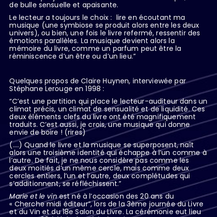
de bulle sensuelle et apaisante.
Le lecteur a toujours le choix :
lire en écoutant ma
musique (une symbiose se produit alors entre les deux
univers), ou bien, une fois le livre refermé, ressentir des
émotions parallèles. La musique devient alors la
mémoire du livre, comme un parfum peut être la
réminiscence d’un être ou d’un lieu.”
Quelques propos de Claire Huynen, interviewée par
Stéphane Lerouge en 1998 :
“C’est une partition qui place le lecteur-auditeur dans un
climat précis, un climat de sensualité et de liquidité. Ces
deux éléments clefs du livre ont été magnifiquement
traduits. C’est aussi, je crois, une musique qui donne
envie de boire ! (rires)
(.…) Quand le livre et la musique se superposent, naît
alors une troisième identité qui échappe à l’un comme à
l’autre. De fait, je ne nous considère pas comme les
deux moitiés d’un même cercle, mais comme deux
cercles entiers, l’un et l’autre, deux complétudes qui
s’additionnent, se réfléchissent.”
Marie et le vin
est né à l’occasion des 20 ans du
« Cherche midi éditeur”, lors de la 3ème journée du Livre
et du Vin et du 18e Salon du Livre. La cérémonie eut lieu