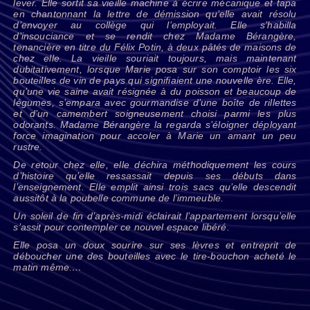
lever. Elle sortit sa vieille machine à écrire mécanique et tapa
en chantonnant la lettre de démission qu’elle avait résolu
d’envoyer au collège qui l’employait. Elle s’habilla
d’insouciance et se rendit chez Madame Bérangère,
tenancière en titre du Félix Potin, à deux pâtés de maisons de
chez elle. La vieille souriait toujours, mais maintenant
dubitativement, lorsque Marie posa sur son comptoir les six
bouteilles de vin de pays qui signifiaient une nouvelle ère. Elle,
qu’une vie saine avait résignée à du poisson et beaucoup de
légumes, s’empara avec gourmandise d’une boîte de rillettes
et d’un camembert soigneusement choisi parmi les plus
odorants. Madame Bérangère la regarda s’éloigner déployant
force imagination pour accoler à Marie un amant un peu
rustre.
De retour chez elle, elle déchira méthodiquement les cours
d’histoire qu’elle ressassait depuis ses débuts dans
l’enseignement. Elle emplit ainsi trois sacs qu’elle descendit
aussitôt à la poubelle commune de l’immeuble.
Un soleil de fin d’après-midi éclairait l’appartement lorsqu’elle
s’assit pour contempler ce nouvel espace libéré.
Elle posa un doux sourire sur ses lèvres et entreprit de
déboucher une des bouteilles avec le tire-bouchon acheté le
matin même.…