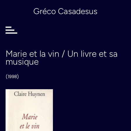
P
Gréco Casadesus
a
s
s
e
r
a
u
Marie et la vin / Un livre et sa
c
musique
o
n
t
(1998)
e
n
u