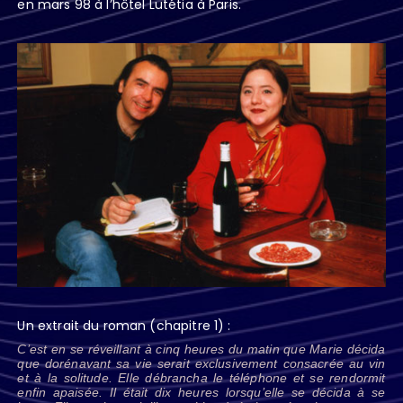
en mars 98 à l’hôtel Lutétia à Paris.
Un extrait du roman (chapitre 1) :
C’est en se réveillant à cinq heures du matin que Marie décida
que dorénavant sa vie serait exclusivement consacrée au vin
et à la solitude. Elle débrancha le téléphone et se rendormit
enfin apaisée. Il était dix heures lorsqu’elle se décida à se